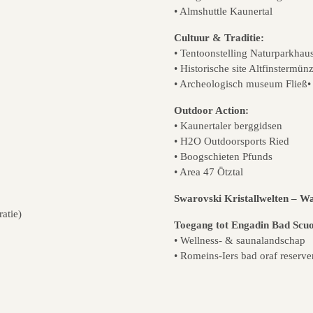
• Almshuttle Kaunertal
Cultuur & Traditie:
• Tentoonstelling Naturparkhau
• Historische site Altfinstermün
• Archeologisch museum Fließ•
Outdoor Action:
• Kaunertaler berggidsen
• H2O Outdoorsports Ried
• Boogschieten Pfunds
• Area 47 Ötztal
Swarovski Kristallwelten – Wa
atie)
Toegang tot Engadin Bad Scuo
• Wellness- & saunalandschap
• Romeins-Iers bad oraf reserve