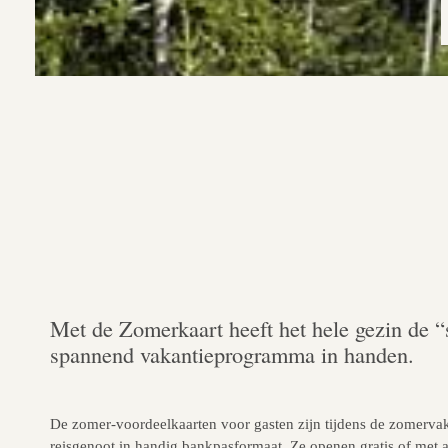
Met de Zomerkaart heeft het hele gezin de “s
spannend vakantieprogramma in handen.
De zomer-voordeelkaarten voor gasten zijn tijdens de zomervaka
reisgenoot in handig bankpasformaat. Ze openen gratis of met a