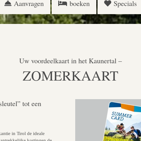
Aanvragen
boeken
Specials
Uw voordeelkaart in het Kaunertal –
ZOMERKAART
leutel” tot een
ntie in Tirol de ideale
antrekkelijke kortingen de