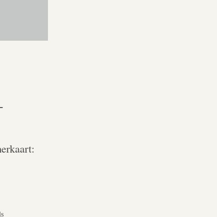
-
erkaart:
ls