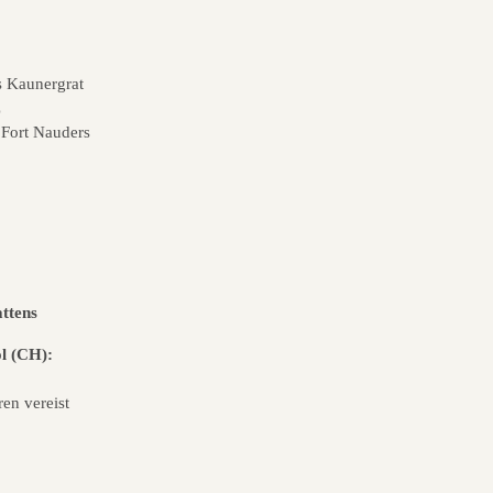
s Kaunergrat
z
 Fort Nauders
ttens
l (CH):
ren vereist