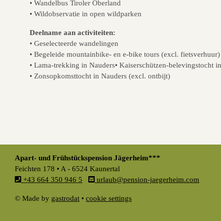
• Wandelbus Tiroler Oberland
• Wildobservatie in open wildparken
Deelname aan activiteiten:
• Geselecteerde wandelingen
• Begeleide mountainbike- en e-bike tours (excl. fietsverhuur)
• Lama-trekking in Nauders• Kaiserschützen-belevingstocht 
• Zonsopkomsttocht in Nauders (excl. ontbijt)
Apart- und Frühstückspension Jägerheim***
Feichten 178 • A - 6524 Kaunertal
+43 664 350 946 5
urlaub@pension-jaegerheim.com
© Made by
gastrodat
•
cookie settings