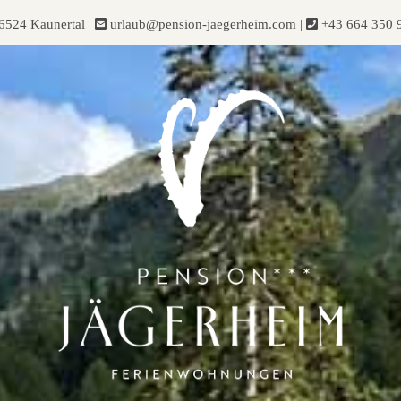
-6524 Kaunertal
|
urlaub@pension-jaegerheim.com
|
+43 664 350 