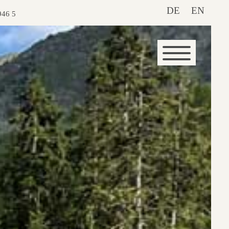
DE
EN
946 5