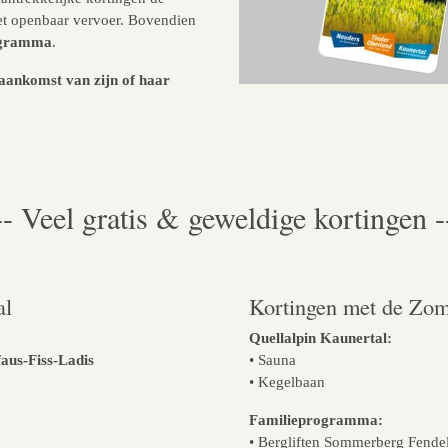
het openbaar vervoer. Bovendien
rogramma
.
 aankomst van zijn of haar
-- Veel gratis & geweldige kortingen -
al
Kortingen met de Zom
Quellalpin Kaunertal:
faus-Fiss-Ladis
• Sauna
• Kegelbaan
Familieprogramma:
• Bergliften Sommerberg Fende