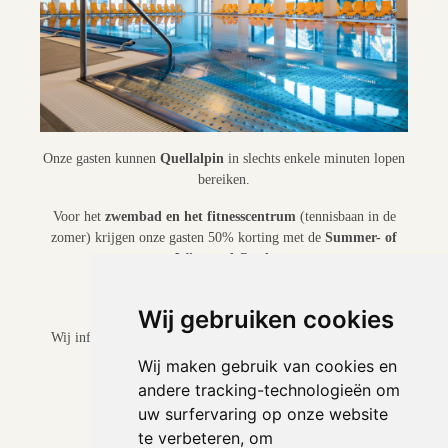
Onze gasten kunnen
Quellalpin
in slechts enkele minuten lopen
bereiken.
Voor het
zwembad en het fitnesscentrum
(tennisbaan in de
zomer) krijgen onze gasten 50% korting met de
Summer- of
Wintertal Card
.
Wij gebruiken cookies
Wij informeren u graag over de actuele openingstijden en het
actuele weekprogramma
Wij maken gebruik van cookies en
.of onder
andere tracking-technologieën om
uw surfervaring op onze website
Quellalpin
te verbeteren, om