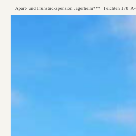
Apart- und Frühstückspension Jägerheim*** | Feichten 178, A