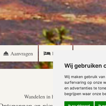
Aanvragen
boeken
Specials
Wij gebruiken 
Wij maken gebruik van
surfervaring op onze w
en advertenties te ton
begrijpen waar onze b
Wandelen in het Kaunertal-
Ontspannen en nieuwe energie opdoe
Ik ga akkoord
Ik w