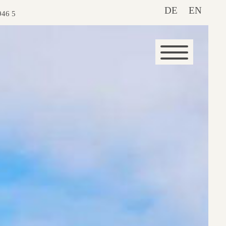
DE
EN
946 5