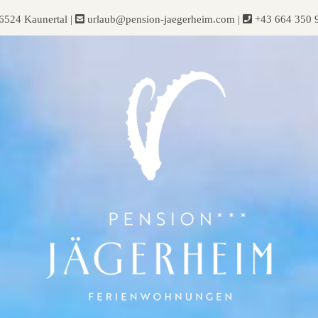
-6524 Kaunertal
|
urlaub@pension-jaegerheim.com
|
+43 664 350 