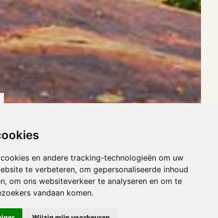
cookies
 cookies en andere tracking-technologieën om uw
ebsite te verbeteren, om gepersonaliseerde inhoud
en, om ons websiteverkeer te analyseren en om te
ezoekers vandaan komen.
n
eiger
Wijzig mijn voorkeuren