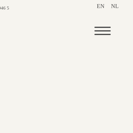
EN
NL
946 5