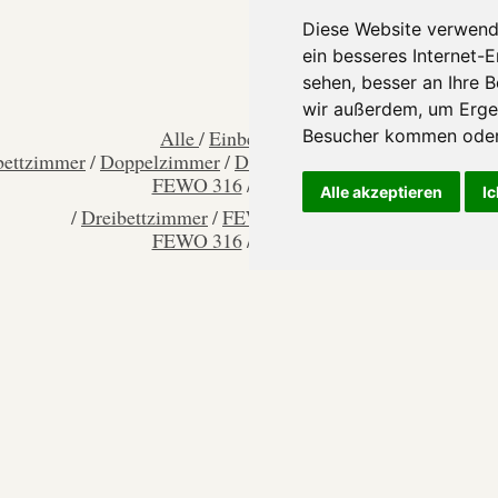
Diese Website verwend
ein besseres Internet-
sehen, besser an Ihre 
wir außerdem, um Erge
Alle
/
Einbettzimmer
/
Besucher kommen oder 
bettzimmer
/
Doppelzimmer
/
Dreibettzimmer
/
FEWO 107
/
F
FEWO 316
/
FEWO 318
Alle akzeptieren
Ic
/
Dreibettzimmer
/
FEWO 107
/
FEWO 210
/
FEWO 316
/
FEWO 318
g und Zimmer in der Apart - und Frühstückspens
Herzlich Willkommen