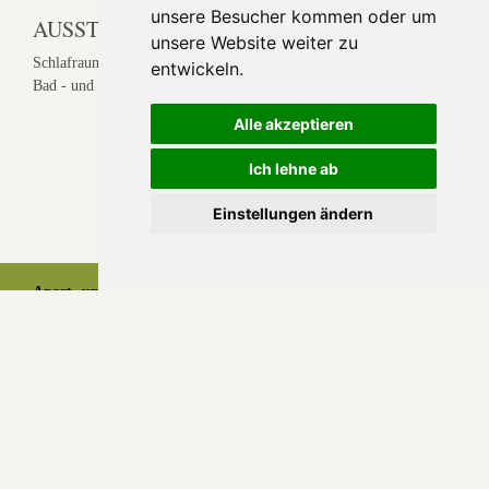
unsere Besucher kommen oder um
AUSSTATTUNG:
unsere Website weiter zu
Schlafraum - Doppelbett | Schlafcouch | Balkon | Dusche und WC |
entwickeln.
Bad - und Handtücher | Fön | TV und WLAN | Größe ca. 16 m²
Alle akzeptieren
Ich lehne ab
Anfrage
Online Buchung
Einstellungen ändern
Apart- und Frühstückspension Jägerheim***
Feichten 178 • A - 6524 Kaunertal
+43 664 350 946 5
urlaub@pension-jaegerheim.com
© Made by
gastrodat
•
Cookie Einstellungen
Datenschutzerklärung
•
Impressum