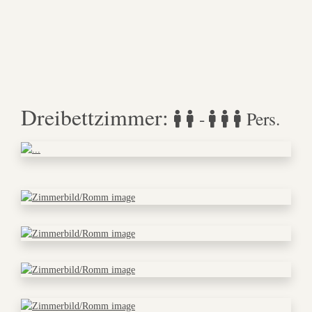
Dreibettzimmer
:
-
Pers.