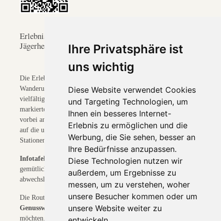
Erlebnisrunde Kaunertal – Wandern ab dem
Jägerheim***
Ihre Privatsphäre ist
uns wichtig
Die Erlebnisrunde Kaunertal ist eine familienfreundliche
Wanderung, die direkt beim Jägerheim startet und dich durch die
Diese Website verwendet Cookies
vielfältige Natur des unteren Kaunertals führt. Auf gut
und Targeting Technologien, um
markierten Wegen wanderst du durch Wälder, über Wiesen und
Ihnen ein besseres Internet-
vorbei an kleinen Bächen – begleitet von herrlichen Ausblicken
Erlebnis zu ermöglichen und die
auf die umliegenden Berge.Entlang der Strecke laden interaktive
Werbung, die Sie sehen, besser an
Stationen zum Entdecken ein:
Ihre Bedürfnisse anzupassen.
Infotafeln
zur Tier- und Pflanzenwelt, Erlebnisplattformen und
Diese Technologien nutzen wir
gemütliche Rastplätze machen die Runde besonders
außerdem, um Ergebnisse zu
abwechslungsreich.
messen, um zu verstehen, woher
unsere Besucher kommen oder um
Die Route ist
leicht begehbar und ideal für Kinder,
unsere Website weiter zu
Genusswanderer
und alle, die das Kaunertal spielerisch erleben
möchten.
entwickeln.