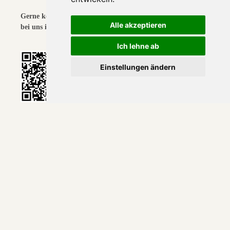
Gerne können Sie bei uns die 50% ermäßigte Eintrittskarte
Alle akzeptieren
bei uns im Jägerheim von € 3,00 erwerben.
Ich lehne ab
Einstellungen ändern
Seeles – Seen,
Die Seeles Seen sind von der Kaunertaler Gletscherstraße aus in
einer halben Stunde erreichbar. Von den klaren Seen aus hat man
eine hervorragende Sicht auf die Weißseespitze.
Absteigen kann man zur Gepatsch-Alm oder den gleichen
Rückweg nehmen.